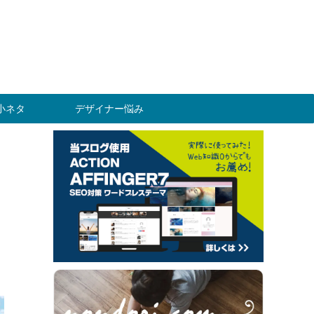
gn小ネタ
デザイナー悩み