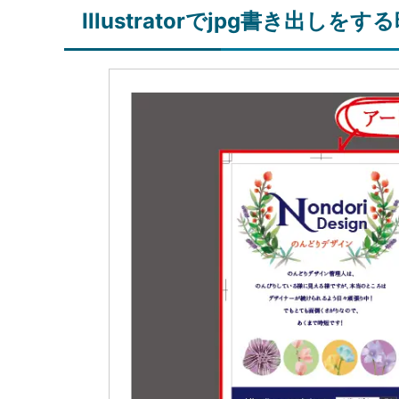
Illustratorでjpg書き