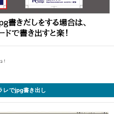
ね！
レでjpg書き出し