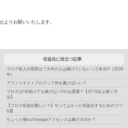
せ
よりお願いいたします。
収益化に役立つ記事
ブログ収入の現実は？大半の人は稼げていないって本当!?［2026
年］
アフィリエイトブログって何を書けばいい？
ブログは1年続けても稼げない!?のは普通？【月1万以上稼ぐ方
法】
【ブログ収益化難しい？】やってよかった収益化するためのコツ
5選
ちょっと憧れのGoogleアドセンスは稼げるのか？