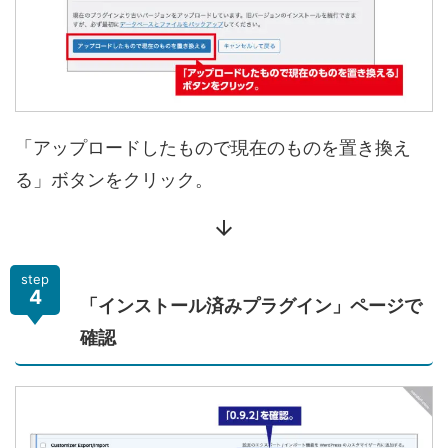
「アップロードしたもので現在のものを置き換え
る」ボタンをクリック。
arrow_downward
step
4
「インストール済みプラグイン」ページで
確認